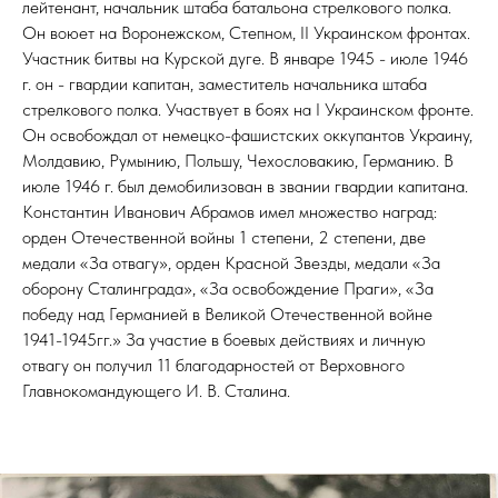
лейтенант, начальник штаба батальона стрелкового полка.
Он воюет на Воронежском, Степном, II Украинском фронтах.
Участник битвы на Курской дуге. В январе 1945 - июле 1946
г. он - гвардии капитан, заместитель начальника штаба
стрелкового полка. Участвует в боях на I Украинском фронте.
Он освобождал от немецко-фашистских оккупантов Украину,
Молдавию, Румынию, Польшу, Чехословакию, Германию. В
июле 1946 г. был демобилизован в звании гвардии капитана.
Константин Иванович Абрамов имел множество наград:
орден Отечественной войны 1 степени, 2 степени, две
медали «За отвагу», орден Красной Звезды, медали «За
оборону Сталинграда», «За освобождение Праги», «За
победу над Германией в Великой Отечественной войне
1941-1945гг.» За участие в боевых действиях и личную
отвагу он получил 11 благодарностей от Верховного
Главнокомандующего И. В. Сталина.