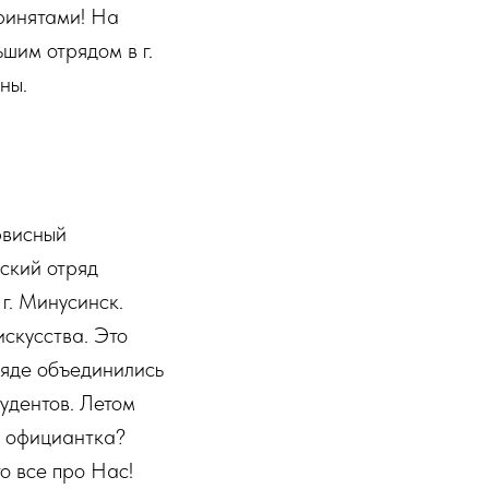
рфинятами! На
шим отрядом в г.
ны.
рвисный
ский отряд
г. Минусинск.
скусства. Это
ряде объединились
удентов. Летом
я официантка?
о все про Нас!