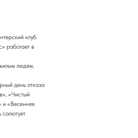
ерский клуб
» работает в
ожилым людям,
рный день отказа
в», «Чистый
» и «Весенняя
ь салютует