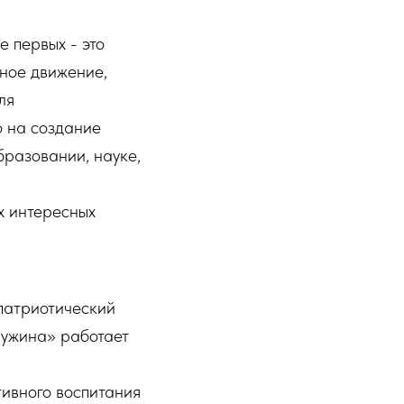
 первых - это
ное движение,
ля
 на создание
бразовании, науке,
х интересных
патриотический
ружина» работает
ивного воспитания