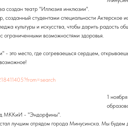
Минусин
тва создан театр "Иллюзия инклюзии".
р, созданный студентами специальности Актерское и
еджа культуры и искусства, чтобы дарить радость об
 с ограниченными возможностями здоровья.
" - это место, где согреваешься сердцем, открываеш
евозможное!
ub218411405?from=search
1 ноября
образов
яд МККиИ - "Эндорфины".
 стал лучшим отрядом города Минусинска. Мы будем 