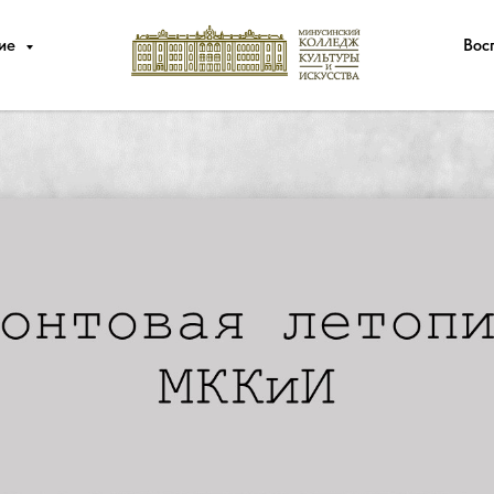
ние
Вос